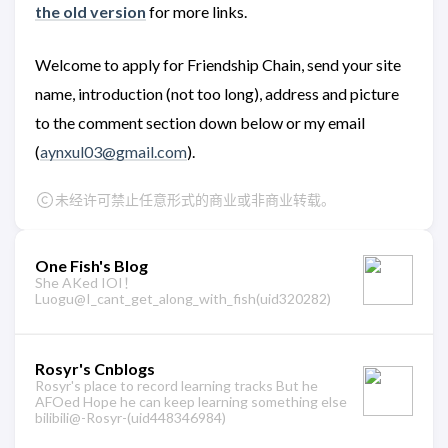
the old version
for more links.
Welcome to apply for Friendship Chain, send your site
name, introduction (not too long), address and picture
to the comment section down below or my email
(
aynxul03@gmail.com
).
未经许可禁止任意形式的商业或非商业转载。
One Fish's Blog
She AKed IOI！
Luogu@I_cant_get_along_with_fish(uid320282)
Rosyr's Cnblogs
Rosyr's place to record learning tracks But he
AFOed Hope he can keep learning something else
bilibili@-Rosyr-(uid448346984)