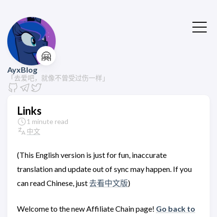
🤗
AyxBlog
「去爱吧，就像不曾受过伤一样」
Links
1 minute read
中文
(This English version is just for fun, inaccurate
translation and update out of sync may happen. If you
can read Chinese, just
去看中文版
)
Welcome to the new Affiliate Chain page!
Go back to