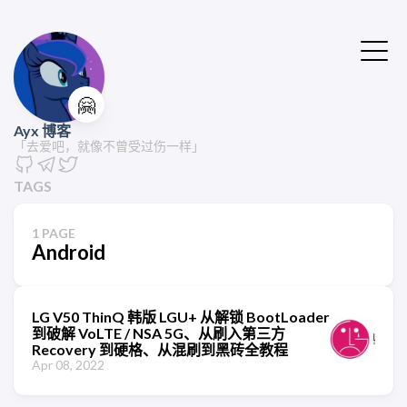
🤗
Ayx 博客
「去爱吧，就像不曾受过伤一样」
TAGS
1 PAGE
Android
LG V50 ThinQ 韩版 LGU+ 从解锁 BootLoader
到破解 VoLTE / NSA 5G、从刷入第三方
Recovery 到硬格、从混刷到黑砖全教程
Apr 08, 2022