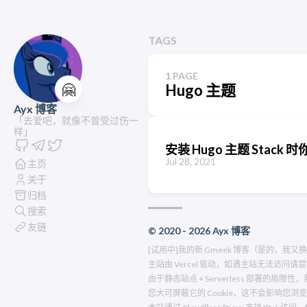
TAGS
1 PAGE
🤗
Hugo 主题
Ayx 博客
「去爱吧，就像不曾受过伤一
样」
安装 Hugo 主题 Stac
Jul 28, 2021
主页
关于
归档
搜索
友链
© 2020 - 2026 Ayx 博客
[试用中]我的新 Gmeek 博客（是的，我又
主站由 Vercel 驱动，如遇主站无法访问
由于静态站点 + Serverless 部署的局限
您大可屏蔽它的 Cookie，这不会影响您